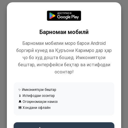
Барномаи мобилӣ
Барномаи мобилии моро барои Android
боргирӣ кунед ва Қуръони Каримро дар ҳар
ҷо бо худ дошта бошед. Имкониятҳои
бештар, интерфейси беҳтар ва истифодаи
осонтар!
✨ Имкониятҳои бештар
📱 Истифодаи осонтар
🔔 Огоҳиномаҳои намоз
💾 Хондани офлайн