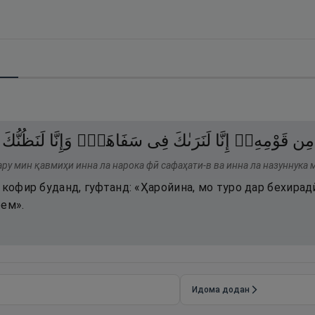
مِن
قَوْمِهِۦٓ
إِنَّا
لَنَرَىٰكَ
فِى
سَفَاهَةٍۢ
وَإِنَّا
لَنَظُنُّكَ
ру мин қавмиҳи инна ла нарока фӣ сафаҳати-в ва инна ла назуннука 
 кофир буданд, гуфтанд: «Ҳаройина, мо туро дар бехирад
рем».
Идома додан