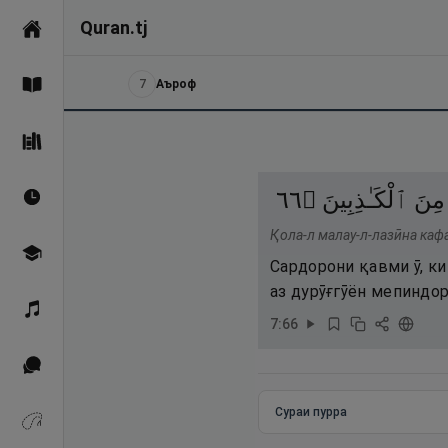
Quran.tj
Асосӣ
7
Аъроф
Қуръон
Саҳеҳи Бухорӣ
٦٦
۝
ٱلْكَـٰذِبِينَ
مِنَ
Вақтҳои намоз
Қола-л малау-л-лазӣна кафа
Омӯзиш
Сардорони қавми ӯ, ки
аз дурӯғгӯён мепиндо
Қироат
7
:
66
Иқтибосҳо аз Қуръон
Сураи пурра
Зикрҳо