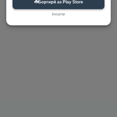
📥
Боргирӣ аз Play Store
Баъдтар