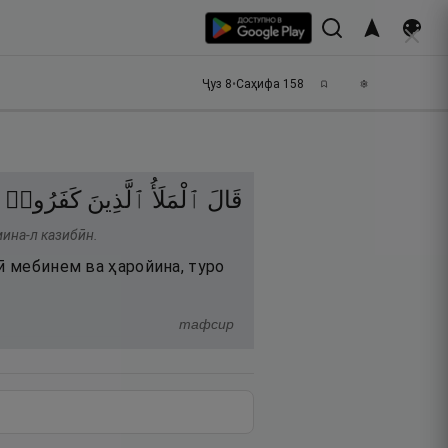
Ҷуз
8
•
Саҳифа
158
قَالَ
ٱلْمَلَأُ
ٱلَّذِينَ
كَفَرُوا۟
мина-л казибӣн.
ӣ мебинем ва ҳаройина, туро
тафсир