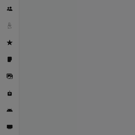
Пайғамбарон
Дуоҳо
Асмоул Ҳусно
Фарзи айн
Галерея
Махзани Маърифат
Барномаи мобилӣ
Пахшҳои зинда