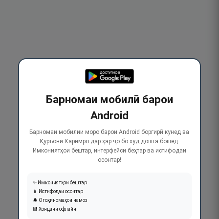
Барномаи мобилӣ барои
Android
Барномаи мобилии моро барои Android боргирӣ кунед ва
Қуръони Каримро дар ҳар ҷо бо худ дошта бошед.
Имкониятҳои бештар, интерфейси беҳтар ва истифодаи
осонтар!
✨ Имкониятҳои бештар
📱 Истифодаи осонтар
🔔 Огоҳиномаҳои намоз
💾 Хондани офлайн