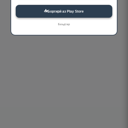
📥
Боргирӣ аз Play Store
Баъдтар