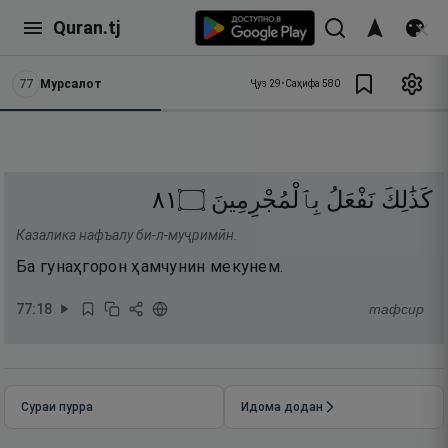
Quran.tj
77
Мурсалот
Ҷуз
29
•
Саҳифа
580
١٨
۝
بِٱلْمُجْرِمِينَ
نَفْعَلُ
كَذَٰلِكَ
Казалика нафъалу би-л-муҷримӣн.
Ба гунаҳгорон ҳамчунин мекунем.
77
:
18
тафсир
Сураи пурра
Идома додан