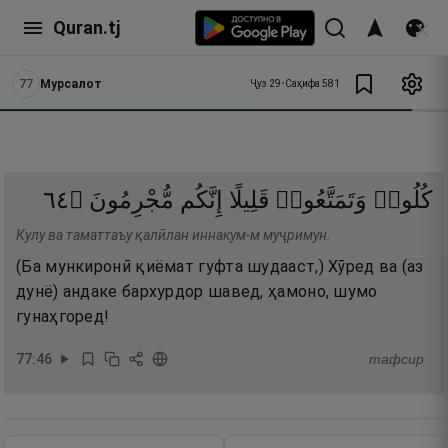
Quran.tj
77
Мурсалот
Ҷуз
29
•
Саҳифа
581
٤٦
۝
مُّجْرِمُونَ
إِنَّكُم
قَلِيلًا
وَتَمَتَّعُوا۟
كُلُوا۟
Кулу ва таматтаъу қалӣлан иннакум-м муҷримун.
(Ба мункиронӣ қиёмат гуфта шудааст,) Хӯред ва (аз
дунё) андаке бархурдор шавед, ҳамоно, шумо
гунаҳгоред!
77
:
46
тафсир