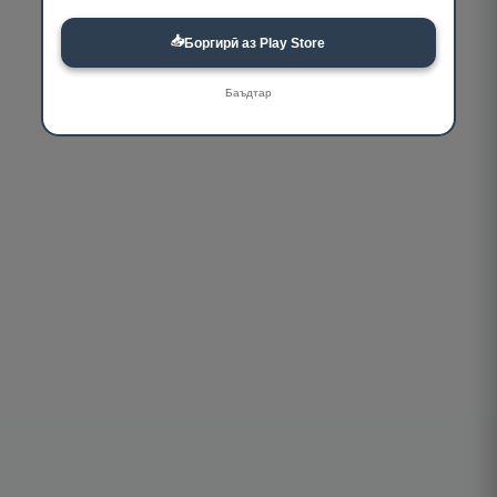
📥
Боргирӣ аз Play Store
Баъдтар