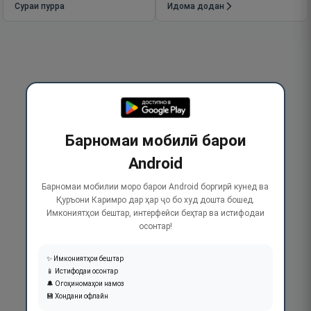
Сураи пурра
Идома додан
Барномаи мобилӣ барои
Android
Барномаи мобилии моро барои Android боргирӣ кунед ва
Қуръони Каримро дар ҳар ҷо бо худ дошта бошед.
Имкониятҳои бештар, интерфейси беҳтар ва истифодаи
осонтар!
✨ Имкониятҳои бештар
📱 Истифодаи осонтар
🔔 Огоҳиномаҳои намоз
💾 Хондани офлайн