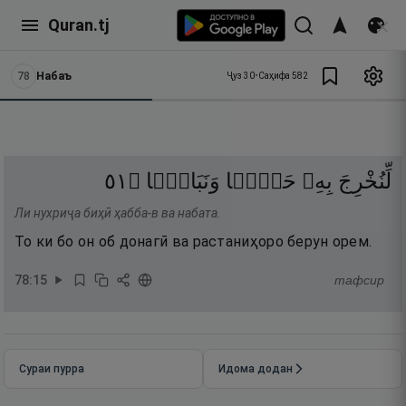
Quran.tj
78
Набаъ
Ҷуз
30
•
Саҳифа
582
١٥
۝
وَنَبَاتًۭا
حَبًّۭا
بِهِۦ
لِّنُخْرِجَ
Ли нухриҷа биҳӣ ҳабба-в ва набата.
То ки бо он об донагӣ ва растаниҳоро берун орем.
78
:
15
тафсир
Сураи пурра
Идома додан