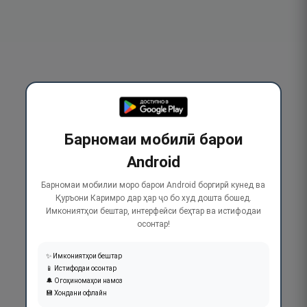
Барномаи мобилӣ барои
Android
Барномаи мобилии моро барои Android боргирӣ кунед ва
Қуръони Каримро дар ҳар ҷо бо худ дошта бошед.
Имкониятҳои бештар, интерфейси беҳтар ва истифодаи
осонтар!
✨ Имкониятҳои бештар
📱 Истифодаи осонтар
🔔 Огоҳиномаҳои намоз
💾 Хондани офлайн