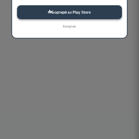
📥
Боргирӣ аз Play Store
Баъдтар