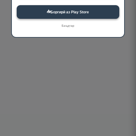
📥
Боргирӣ аз Play Store
Баъдтар