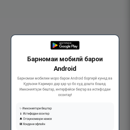
Барномаи мобилӣ барои
Android
Барномаи мобилии моро барои Android боргирӣ кунед ва
Қуръони Каримро дар ҳар ҷо бо худ дошта бошед.
Имкониятҳои бештар, интерфейси беҳтар ва истифодаи
осонтар!
✨ Имкониятҳои бештар
📱 Истифодаи осонтар
🔔 Огоҳиномаҳои намоз
💾 Хондани офлайн