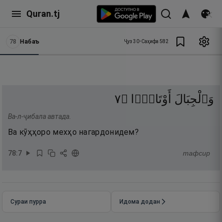
Quran.tj
78
Набаъ
Ҷуз
30
•
Саҳифа
582
٧
۝
أَوْتَادًۭا
وَٱلْجِبَالَ
Ва-л-ҷибала автада.
Ва кӯҳҳоро мехҳо нагардонидем?
78
:
7
тафсир
Сураи пурра
Идома додан