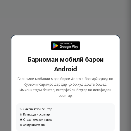
Барномаи мобилӣ барои
Android
Барномаи мобилии моро барои Android боргирӣ кунед ва
Қуръони Каримро дар ҳар ҷо бо худ дошта бошед.
Имкониятҳои бештар, интерфейси беҳтар ва истифодаи
осонтар!
✨ Имкониятҳои бештар
📱 Истифодаи осонтар
🔔 Огоҳиномаҳои намоз
💾 Хондани офлайн