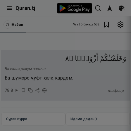
Quran.tj
78
Набаъ
Ҷуз
30
•
Саҳифа
582
٨
۝
أَزْوَٰجًۭا
وَخَلَقْنَـٰكُمْ
Ва халақнакум азваҷа.
Ва шуморо ҷуфт халқ кардем.
78
:
8
тафсир
Сураи пурра
Идома додан