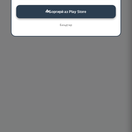
📥
Боргирӣ аз Play Store
Баъдтар