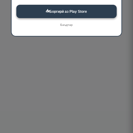
📥
Боргирӣ аз Play Store
Баъдтар