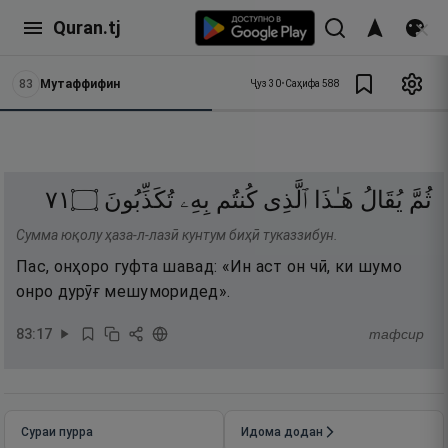
Quran.tj
83
Мутаффифин
Ҷуз
30
•
Саҳифа
588
١٧
۝
تُكَذِّبُونَ
بِهِۦ
كُنتُم
ٱلَّذِى
هَـٰذَا
يُقَالُ
ثُمَّ
Сумма юқолу ҳаза-л-лазӣ кунтум биҳӣ туказзибун.
Пас, онҳоро гуфта шавад: «Ин аст он чӣ, ки шумо
онро дурӯғ мешуморидед».
83
:
17
тафсир
Сураи пурра
Идома додан