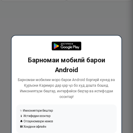
Барномаи мобилӣ барои
Android
Барномаи мобилии моро барои Android боргирӣ кунед ва
Қуръони Каримро дар ҳар ҷо бо худ дошта бошед.
Имкониятҳои бештар, интерфейси беҳтар ва истифодаи
осонтар!
✨ Имкониятҳои бештар
📱 Истифодаи осонтар
🔔 Огоҳиномаҳои намоз
💾 Хондани офлайн