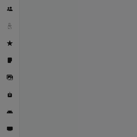
Пайғамбарон
Дуоҳо
Асмоул Ҳусно
Фарзи айн
Галерея
Махзани Маърифат
Барномаи мобилӣ
Пахшҳои зинда