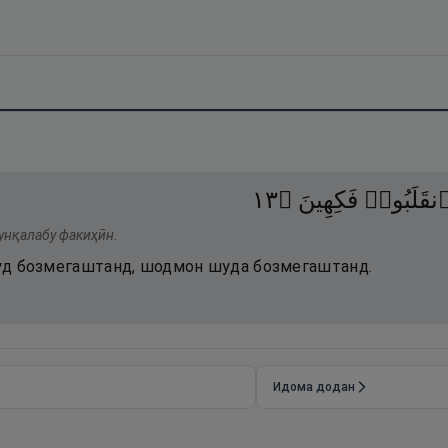
٣١
۝
فَكِهِينَ
نقَلَبُوا۟
унқалабу факиҳӣн.
 худ бозмегаштанд, шодмон шуда бозмегаштанд.
Идома додан