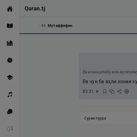
Quran.tj
Асосӣ
83
Мутаффифин
Қуръон
Саҳеҳи Бухорӣ
Вақтҳои намоз
Ва изанқалабу ила аҳлиҳим
Омӯзиш
Ва чун ба аҳли хонаи
83
:
31
Қироат
Иқтибосҳо аз Қуръон
Сураи пурра
Зикрҳо