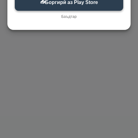
📥
Боргирӣ аз Play Store
Баъдтар