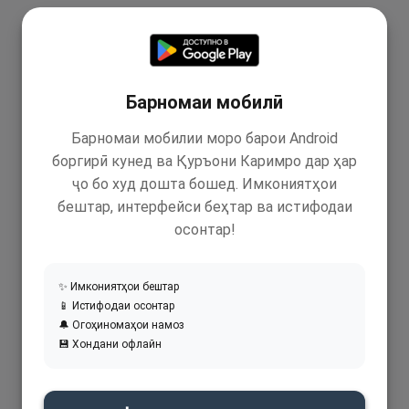
Барномаи мобилӣ
Барномаи мобилии моро барои Android
боргирӣ кунед ва Қуръони Каримро дар ҳар
ҷо бо худ дошта бошед. Имкониятҳои
бештар, интерфейси беҳтар ва истифодаи
осонтар!
✨ Имкониятҳои бештар
📱 Истифодаи осонтар
🔔 Огоҳиномаҳои намоз
💾 Хондани офлайн