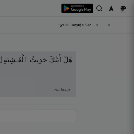
Ҷуз
30
•
Саҳифа
592
۝
ٱلْغَـٰشِيَةِ
حَدِيثُ
أَتَىٰكَ
هَلْ
тафсир