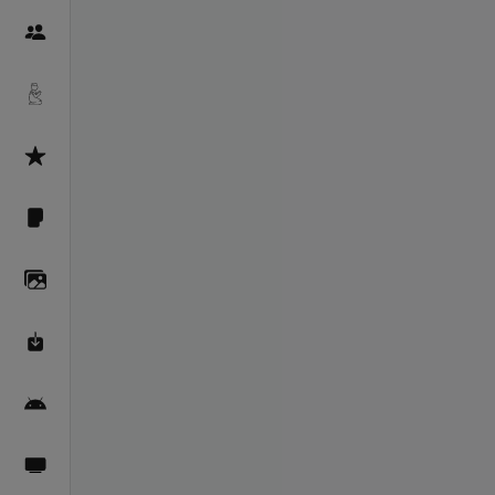
Пайғамбарон
Дуоҳо
Асмоул Ҳусно
Фарзи айн
Галерея
Махзани Маърифат
Барномаи мобилӣ
Пахшҳои зинда