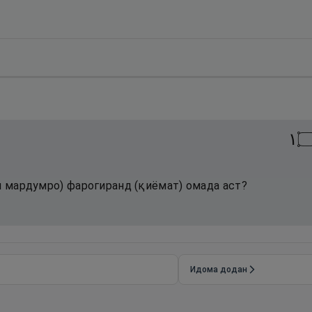
١
и мардумро) фарогиранд (қиёмат) омада аст?
Идома додан