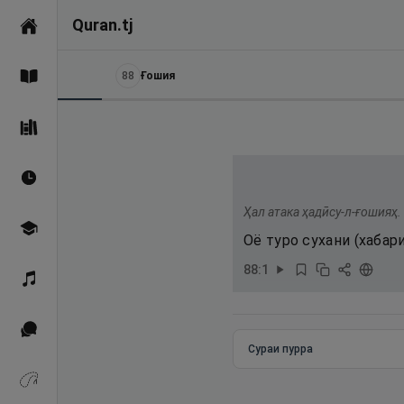
Quran.tj
Асосӣ
88
Ғошия
Қуръон
Саҳеҳи Бухорӣ
Вақтҳои намоз
Ҳал атака ҳадӣсу-л-ғошияҳ.
Омӯзиш
Оё туро сухани (хабар
88
:
1
Қироат
Иқтибосҳо аз Қуръон
Сураи пурра
Зикрҳо