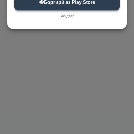
📥
Боргирӣ аз Play Store
Баъдтар