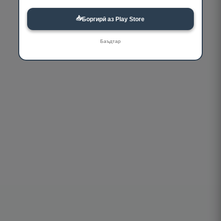
📥
Боргирӣ аз Play Store
Баъдтар