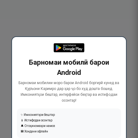
Барномаи мобилӣ барои
Android
Барномаи мобилии моро барои Android боргирӣ кунед ва
Қуръони Каримро дар ҳар ҷо бо худ дошта бошед.
Имкониятҳои бештар, интерфейси беҳтар ва истифодаи
осонтар!
✨ Имкониятҳои бештар
📱 Истифодаи осонтар
🔔 Огоҳиномаҳои намоз
💾 Хондани офлайн