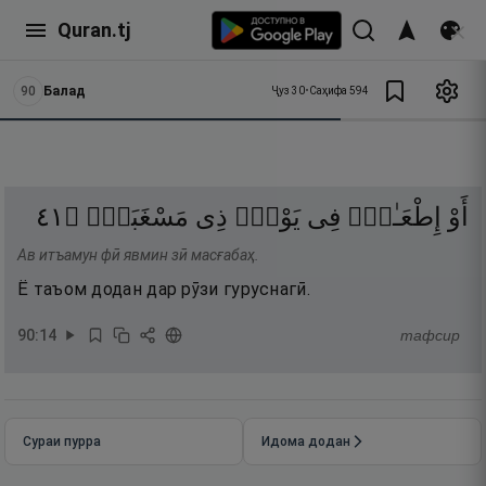
Quran.tj
90
Балад
Ҷуз
30
•
Саҳифа
594
١٤
۝
مَسْغَبَةٍۢ
ذِى
يَوْمٍۢ
فِى
إِطْعَـٰمٌۭ
أَوْ
Ав итъамун фӣ явмин зӣ масғабаҳ.
Ё таъом додан дар рӯзи гуруснагӣ.
90
:
14
тафсир
Сураи пурра
Идома додан