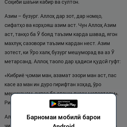
Соҳиби шаъни кабир ва султон.
Азим – бузург. Аллоҳ дар зот, дар номҳо,
сифатҳо ва корҳояш азим аст. Чун Аллоҳ Азим
аст, танҳо ба Ӯ бояд таъзим карда шавад, ягон
махлуқ сазовори таъзим кардан нест. Азим
зотест, ки Ӯро халқ бузург мешуморад ва аз Ӯ
метарсанд. Аллоҳ таоло дар ҳадиси қудсӣ гуфт:
«Кибриё ҷомаи ман, азамат эзори ман аст, пас
касе аз ман ин дуро гирифтан хоҳад, ӯро
мешиканам, сипас ба оташи дузах мепартоям».
Ривояти Абӯдовуд.
Барномаи мобилӣ барои
Аллоҳ таоло бо тамоми маъно бузург аст. Ҳар
чизеро, ки Аллоҳ бузург шуморидааст, бояд мо
Android