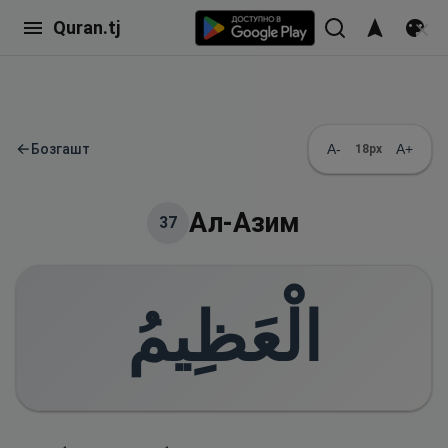
Quran.tj
←
Бозгашт
A-
A+
18
px
Ал-Азим
37
الْعَظِيمُ