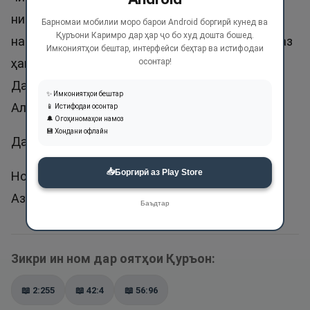
низ бузург шуморем. Мусалмон дар ибтидои
Барномаи мобилии моро барои Android боргирӣ кунед ва
Қуръони Каримро дар ҳар ҷо бо худ дошта бошед.
намоз бо гуфтани «Аллоҳу акбар», яъне Аллоҳ аз
Имкониятҳои бештар, интерфейси беҳтар ва истифодаи
ҳама бузург аст, Аллоҳро бузург мешуморад.
осонтар!
Дар намозу рӯза ва ҳаҷ вазифадор аст, ки
✨ Имкониятҳои бештар
Аллоҳро бузург шуморад.
📱 Истифодаи осонтар
🔔 Огоҳиномаҳои намоз
💾 Хондани офлайн
Дар Қуръон ин ном бисёр зикр шудааст.
📥
Боргирӣ аз Play Store
Номи Абдулазим аз ҷумлаи номҳои нек буда,
Азим ҳам ном гузоштан боке надорад.
Баъдтар
Зикри ин ном дар оятҳои Қуръон:
📖
2:255
📖
42:4
📖
56:96