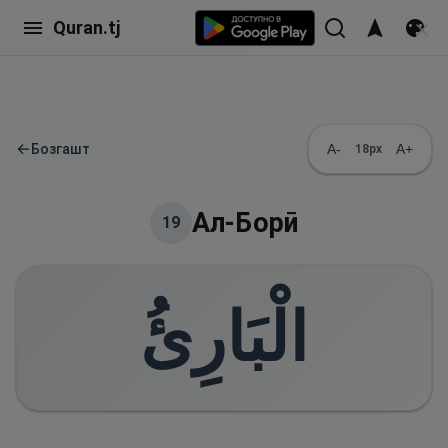
Quran.tj
←
Бозгашт
A-
A+
18
px
Ал-Борӣ
19
الْبَارِئُ