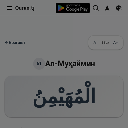
Quran.tj
←
Бозгашт
A-
A+
18
px
Ал-Муҳаймин
61
الْمُهَيْمِنُ