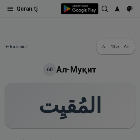
Quran.tj
←
Бозгашт
A-
A+
18
px
Ал-Муқит
60
المُقيِت