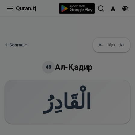
Quran.tj
←
Бозгашт
A-
A+
18
px
Ал-Қадир
48
الْقَادِرُ