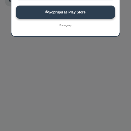
📖
2:20
📖
30:54
📥
Боргирӣ аз Play Store
Баъдтар