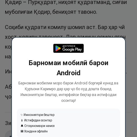
Қадир – Пурқудрат, ниҳоят қудратманд, сиғаи
муболиғаи Қодир, бениҳоят тавоно.
Соҳиби қудрати комилу шомил аст. Бар ҳар чӣ
хост, қодиру тавоност. Дар замину осмон ягон
коре нест, ки Аллоҳи Қадир анҷом дода
натавонад ва касе нест, ки Ӯро оҷиз гардонад.
Барномаи мобилӣ барои
Ин ном дар Қуръон 45 маротиба зикр шудааст.
Android
Барномаи мобилии моро барои Android боргирӣ кунед ва
Абдулқадир номи беҳтарин. Номи Қадир ҳам
Қуръони Каримро дар ҳар ҷо бо худ дошта бошед.
Имкониятҳои бештар, интерфейси беҳтар ва истифодаи
ҷоиз аст, вале Абдулқадир беҳтар аст.
осонтар!
✨ Имкониятҳои бештар
📱 Истифодаи осонтар
Зикри ин ном дар оятҳои Қуръон:
🔔 Огоҳиномаҳои намоз
💾 Хондани офлайн