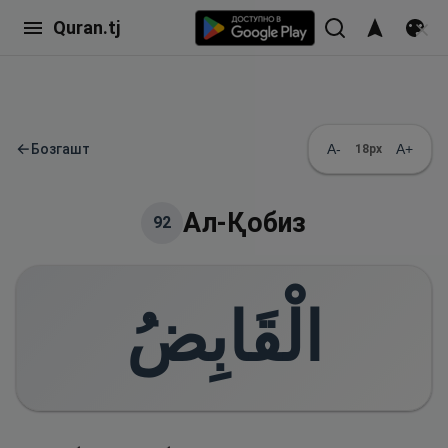
Quran.tj
←
Бозгашт
A-
A+
18
px
Ал-Қобиз
92
الْقَابِضُ