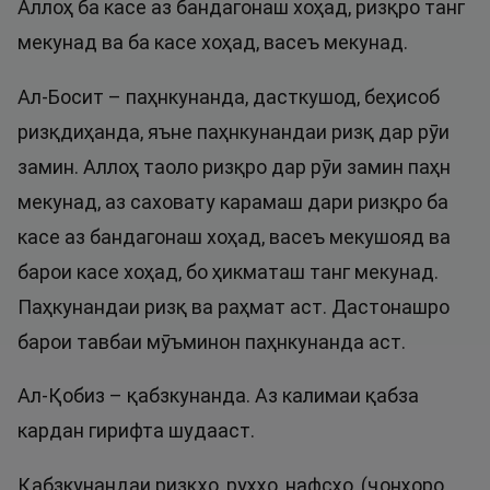
Аллоҳ ба касе аз бандагонаш хоҳад, ризқро танг
мекунад ва ба касе хоҳад, васеъ мекунад.
Ал-Босит – паҳнкунанда, дасткушод, беҳисоб
ризқдиҳанда, яъне паҳнкунандаи ризқ дар рӯи
замин. Аллоҳ таоло ризқро дар рӯи замин паҳн
мекунад, аз саховату карамаш дари ризқро ба
касе аз бандагонаш хоҳад, васеъ мекушояд ва
барои касе хоҳад, бо ҳикматаш танг мекунад.
Паҳкунандаи ризқ ва раҳмат аст. Дастонашро
барои тавбаи мӯъминон паҳнкунанда аст.
Ал-Қобиз – қабзкунанда. Аз калимаи қабза
кардан гирифта шудааст.
Қабзкунандаи ризқҳо, руҳҳо, нафсҳо, (ҷонҳоро