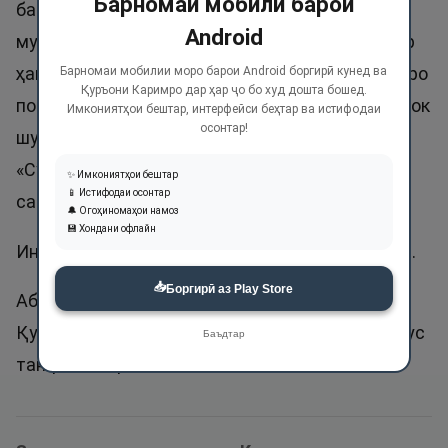
Барномаи мобилӣ барои
барака. Масҷиди Қудс ба маънои масҷиди
Android
муборак меояд. Ба Аллоҳи Қуддус ҳамеша дар
ҳама ҳолат гумони нек кунед. Аллоҳ таоло худро
Барномаи мобилии моро барои Android боргирӣ кунед ва
Қуръони Каримро дар ҳар ҷо бо худ дошта бошед.
пок шуморид ва бандагонро амр кард, ки Ӯро пок
Имкониятҳои бештар, интерфейси беҳтар ва истифодаи
осонтар!
шуморанд. Бинобар ин як маротиба
«Субҳоналлоҳ» гуфтан тарозуро пур аз аҷру
✨ Имкониятҳои бештар
📱 Истифодаи осонтар
савоб мегардонад.
🔔 Огоҳиномаҳои намоз
💾 Хондани офлайн
Ин ном ду маротиба дар Қуръон зикр шудааст.
📥
Боргирӣ аз Play Store
Абдулқуддус аз ҷумлаи номҳои нек аст. Аммо
Қуддус ном гузоштани кӯдак ҷоиз нест. Қуддус
Баъдтар
танҳо Аллоҳ аст.