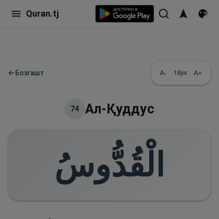
Quran.tj
←
Бозгашт
A-
A+
18
px
Ал-Қуддус
74
الْقُدُّوسُ