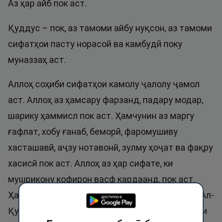
Аз ҳар айб пок аст.
Қуддус – пок, аз тамоми айбу нуқсон, аз тамоми
сифатҳои пасту норасоӣ ва камбудӣ поку
муназзаҳ аст.
Аллоҳ соҳиби сифатҳои камолу ҷалолу ҷамол
аст. Аллоҳ аз ҳамсару фарзанд, падару модар,
шарику ҳаммисл пок аст. Ҳамчунин аз маргу
ғафлат, хобу ғанаб, беморӣ, фаромушиву
хасташавӣ, аҷзу нотавонӣ, зулму ҳоҷат ва фақру
хасисӣ пок аст. Аллоҳ аз ҳар сифате, ки
мушрикону кофирон васф кардаанд, пок аст.
Ҳамроҳи Ӯ дигар худои барҳақ нест. Инчунин Ал-
Қуддус ба маънои муборак меояд, яъне соҳиби