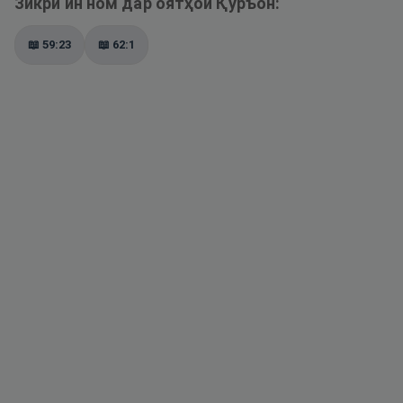
Зикри ин ном дар оятҳои Қуръон:
📖
59:23
📖
62:1