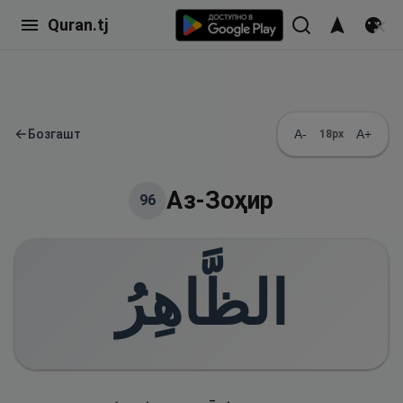
Quran.tj
←
Бозгашт
A-
A+
18
px
Аз-Зоҳир
96
الظَّاهِرُ