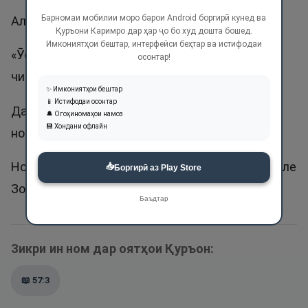
Барномаи мобилии моро барои Android боргирӣ кунед ва
Аллоҳ мегӯяд:
Қуръони Каримро дар ҳар ҷо бо худ дошта бошед.
Имкониятҳои бештар, интерфейси беҳтар ва истифодаи
«Ӯст Аввалу Охир ва Зоҳиру Ботин ва Ӯ ба ҳар
осонтар!
чизе доност!». Сураи Ҳадид, ояти 3.
✨ Имкониятҳои бештар
📱 Истифодаи осонтар
Дар ин оят чаҳор номи зебои Аллоҳ таоло
🔔 Огоҳиномаҳои намоз
💾 Хондани офлайн
номбар шуд.
Номи кӯдакро Абдуззоҳир номидан хуб аст, вале
📥
Боргирӣ аз Play Store
Зоҳир дуруст нест, чун Зоҳир танҳо Аллоҳ аст.
Баъдтар
Зикри ин ном дар оятҳои Қуръон:
📖
57:3