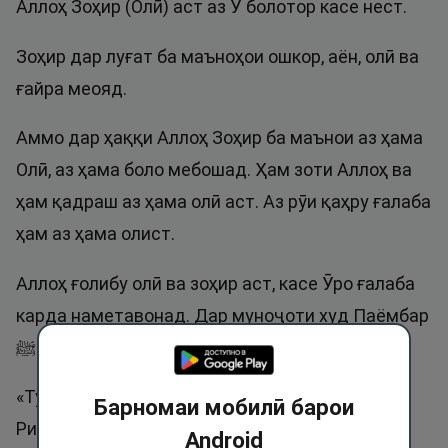
Аллоҳ Зоҳир (Олӣ) аст аз Ӯ болотор касе нест.
Зоҳир дар луғат ба маъноҳои ошкор, аён, олӣ ва
ғайра меояд.
Аммо дар ҳаққи Аллоҳ Зоҳир ба маънои аз ҳама
Олӣ, аз ҳама боло мебошад. Ҳам зоти Аллоҳ ва
ҳам қадраш аз ҳама олӣ аст. Аз рӯи қаҳру ғалаба
ҳам аз ҳама олист.
Аллоҳ ғолибу олӣ ва зоҳир аст, касе Ӯро ғалаба
карда наметавонад. Дар муноҷоти худ Паёмбар
ﷺ гуфтанд:
«Ту Зоҳир ҳастӣ аз ту болотор касе нест».
Барномаи мобилӣ барои
Ривояти Муслим.
Android