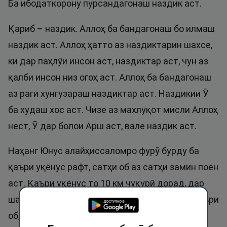
Ба ибодаткорону пурсандагонаш наздик аст.
Қариб – наздик. Аллоҳ ба бандагонаш бо илмаш
наздик аст. Аллоҳ ҳатто аз наздиктарин шахсе,
ки дар паҳлӯи инсон аст, наздиктар аст, чун аз
қалби инсон низ огоҳ аст. Аллоҳ ба бандагонаш
аз раги хунгузараш наздиктар аст. Наздикии Ӯ
ба худаш хос аст. Чизе аз махлуқот мисли Аллоҳ
нест, Ӯ дар болои Арш аст, вале наздик аст.
Наҳанг Юнус алайҳиссаломро фурӯ бурду ба
қаъри уқёнус рафт, сатҳи об аз сатҳи замин поён
аст. Қаъри уқёнус то 10 км чуқурӣ дорад, дар
шаби торик, дар торикии шиками моҳи дар қаъри
об, ҳазрати Юнус аз зоти Қариб ёрӣ пурсид.