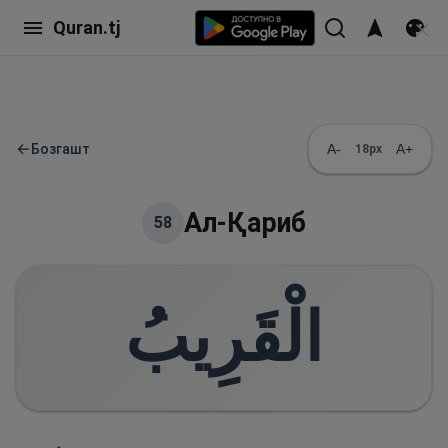
Quran.tj
←
Бозгашт
A-
A+
18
px
Ал-Қариб
58
الْقَرِيبُ