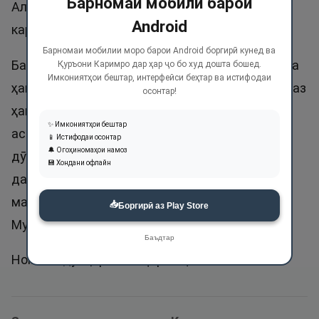
Барномаи мобилӣ барои
Аллоҳи Шунаво ва Наздик дуои эшонро қабул
Android
кард.
Барномаи мобилии моро барои Android боргирӣ кунед ва
Ба мӯъминон бо ёрӣ ва қудраташ наздик аст ва
Қуръони Каримро дар ҳар ҷо бо худ дошта бошед.
Имкониятҳои бештар, интерфейси беҳтар ва истифодаи
ҳамеша ҳамроҳи онҳост. Аллоҳ таоло ба шумо аз
осонтар!
ҳама наздиктар аст, аз ҳолати шумо бохабар
✨ Имкониятҳои бештар
аст. Аз падару модар, ҳамсару фарзанд, ёру
📱 Истифодаи осонтар
🔔 Огоҳиномаҳои намоз
дӯст, аз ҳама мардум наздиктар аст. Пас ба Ӯ
💾 Хондани офлайн
дарду шикояти худро бигӯед ва аз Ӯ ёрӣ ва
мадад пурсед, албатта Аллоҳ таоло Қарибу
📥
Боргирӣ аз Play Store
Муҷиб аст.
Баъдтар
Номи Абдулқариб ва Қариб ҷоиз аст.