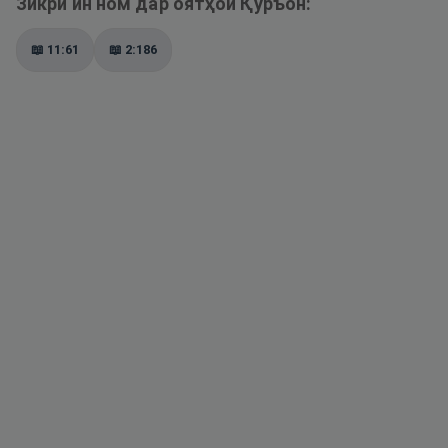
Зикри ин ном дар оятҳои Қуръон:
📖
11:61
📖
2:186