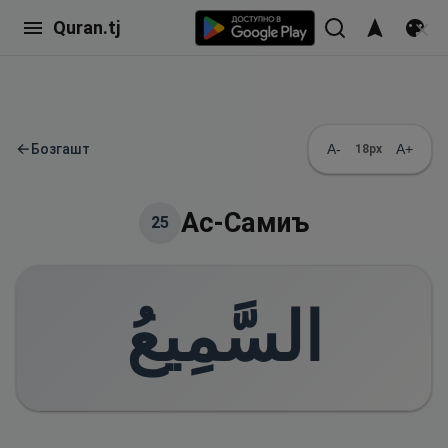
Quran.tj
←
Бозгашт
A-
A+
18
px
Ас-Самиъ
25
السَّمِيعُ