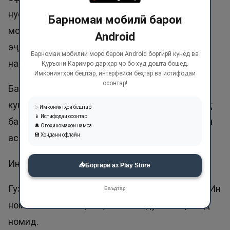
нусхабардорӣ накардааст ё дар сохтан ба он
Барномаи мобилӣ барои
монанду тақлид накардааст. Холиқ
Android
эҷодкунандаи чизи нав аст, ки аз дигарон
Барномаи мобилии моро барои Android боргирӣ кунед ва
намуна ва сармашқ нагирифта аст.
Қуръони Каримро дар ҳар ҷо бо худ дошта бошед.
Имкониятҳои бештар, интерфейси беҳтар ва истифодаи
осонтар!
Ба ҳар махлуқ бо тааммулу тафаккур нигоҳ
кунед, бузургии Холиқи онро дарк мекунед, хоҳ
✨ Имкониятҳои бештар
📱 Истифодаи осонтар
ба осмон назар кунед, хоҳ ба об, хоҳ ба занбӯри
🔔 Огоҳиномаҳои намоз
💾 Хондани офлайн
асал, хоҳ ба сохти инсон ва ғайра.
Ин ном дар Қуръон 8 маротиба зикр шудааст.
📥
Боргирӣ аз Play Store
Гузоштани номи Холиқ ба фарзанд ҷоиз нест. Ин
Баъдтар
номи хосси Аллоҳ аст, балки Абдулхолиқ бояд
номид.