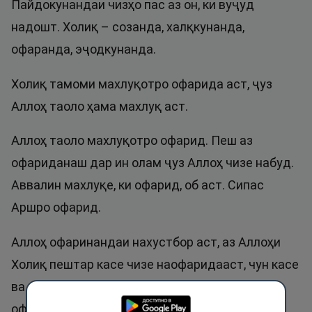
Пайдокунандаи чизҳо пас аз он, ки вуҷуд
надошт. Холиқ – созанда, халқкунанда,
офаранда, эҷодкунанда.
Холиқ тамоми махлуқотро офарида аст, ҷуз
Аллоҳ таоло ҳама махлуқ аст.
Аллоҳ таоло махлуқотро офарид. Пеш аз
офариданаш дар ин олам ҷуз Аллоҳ чизе набуд.
Аввалин махлуқе, ки офарид, об аст. Сипас
Аршро офарид.
Аллоҳ офаринандаи нахустбор аст, аз Аллоҳи
Холиқ пештар касе чизе наофаридааст, чун касе
ва чизе набуд. Аллоҳ бемисоли собиқ ҳамаро
офарид, яъне ягон халқашро аз каси дигар