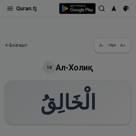
Quran.tj
←
Бозгашт
A-
A+
18
px
Ал-Холиқ
14
الْخَالِقُ