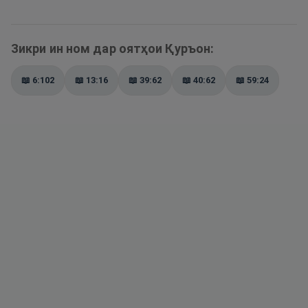
Зикри ин ном дар оятҳои Қуръон:
📖
6:102
📖
13:16
📖
39:62
📖
40:62
📖
59:24